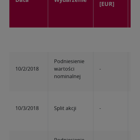
Data
Wydarzenie
w
[EUR]
ak
Podniesienie
10/2/2018
wartości
-
-
nominalnej
10/3/2018
Split akcji
-
-