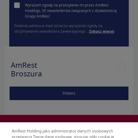
Wyrażam zgodę na przesyłanie mi przez AmRest
Holdings, SE newsletterów związanych z działalnością
Grupy AmRest.
Podanie adresu e-mail oznacza wyrażenie zgody na
otrzymywanie newslettera zawierającego...
Zobacz więcej
AmRest
Broszura
Pobierz
AmRest Holding jako administrator danych osobowych
przetwarza Twoje dane osobowe, stosując pliki cookie w