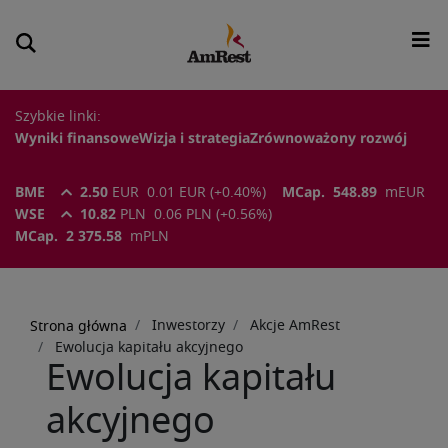
Szybkie linki:
Wyniki finansowe
Wizja i strategia
Zrównoważony rozwój
BME
2.50
EUR
0.01
EUR
(
+0.40
%)
MCap.
548.89
m
EUR
WSE
10.82
PLN
0.06
PLN
(
+0.56
%)
MCap.
2 375.58
m
PLN
Ścieżka
nawigacyjna
Inwestorzy
Akcje AmRest
Strona główna
Ewolucja kapitału akcyjnego
Ewolucja kapitału
akcyjnego