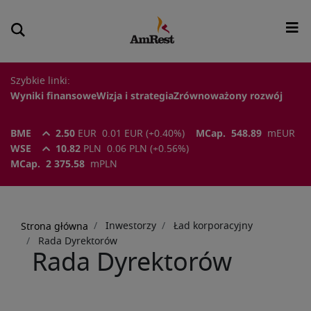
Szybkie linki:
Wyniki finansowe
Wizja i strategia
Zrównoważony rozwój
BME
2.50
EUR
0.01
EUR
(
+0.40
%)
MCap.
548.89
m
EUR
WSE
10.82
PLN
0.06
PLN
(
+0.56
%)
MCap.
2 375.58
m
PLN
Ścieżka
nawigacyjna
Inwestorzy
Ład korporacyjny
Strona główna
Rada Dyrektorów
Rada Dyrektorów