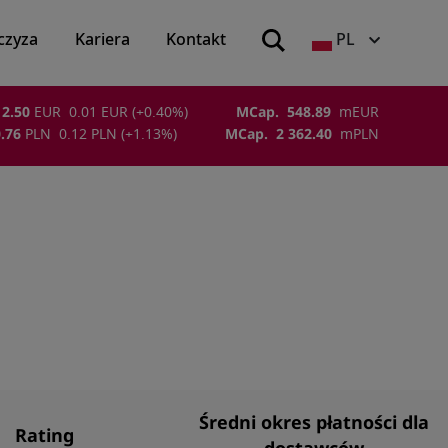
czyza
Kariera
Kontakt
PL
2.50
EUR
0.01
EUR
(
+0.40
%)
MCap.
548.89
m
EUR
.76
PLN
0.12
PLN
(
+1.13
%)
MCap.
2 362.40
m
PLN
Średni okres płatności dla
Rating