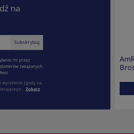
dź na
AmR
łanie mi przez
sletterów związanych
Bro
Rest.
a wyrażenie zgody na
ierającego...
Zobacz