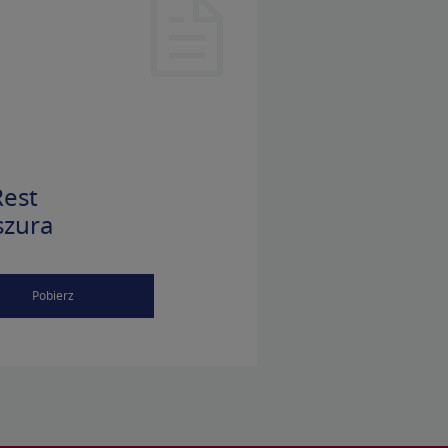
est
szura
Pobierz