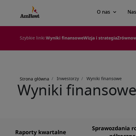
Main
O nas
Nas
navigation
Szybkie linki:
Wyniki finansowe
Wizja i strategia
Zrównow
Ścieżka
nawigacyjna
Inwestorzy
Wyniki finansowe
Strona główna
Wyniki finansow
Sprawozdania ro
Raporty kwartalne