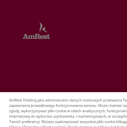
AmRest Holding jako administrator danych osobowych przetwarza Twoj
zapewnienia prawidłowego funkcjonowania serwisu. Może również raz
zgody, wykorzystywać pliki cookie w celach analitycznych, funkcjonaln
Terms & conditions
Privacy policy
Ustawienia plików cookie
internetową do wyborów użytkownika, i marketingowych, w szczegól
© 2026 AmRest Holdings SE. All rights reserved.
Twoich preferencji. Możesz zaakceptować wszystkie pliki cookie klikaj