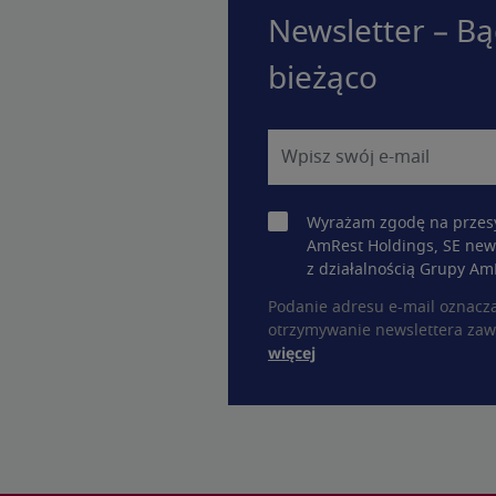
Newsletter – Bą
bieżąco
Wyrażam zgodę na przesy
AmRest Holdings, SE new
z działalnością Grupy Am
Podanie adresu e-mail oznacz
otrzymywanie newslettera zaw
więcej