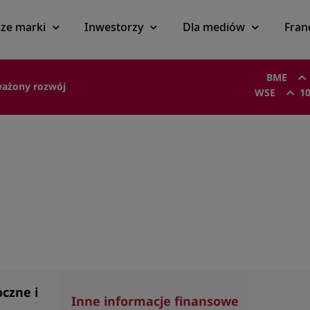
ze marki
Inwestorzy
Dla mediów
Fran
BME
ażony rozwój
WSE
10
e
czne i
Inne informacje finansowe