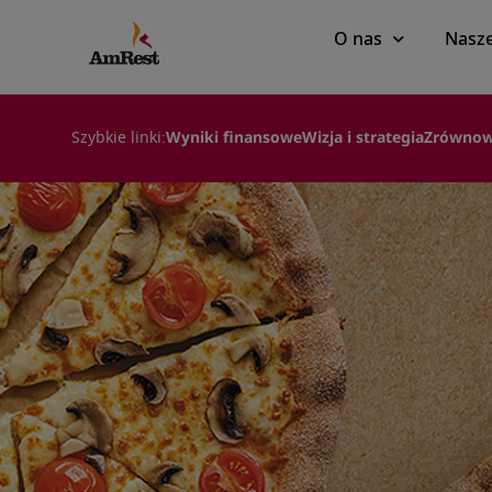
Main
O nas
Nasze
navigation
Szybkie linki:
Wyniki finansowe
Wizja i strategia
Zrównow