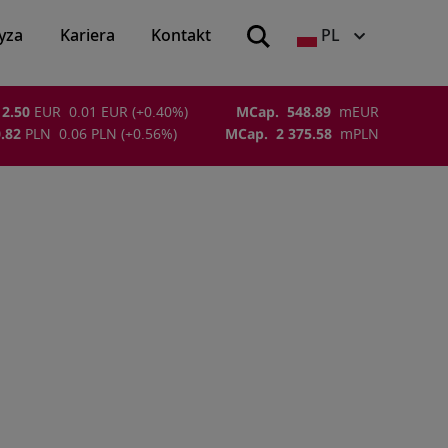
yza
Kariera
Kontakt
PL
2.50
EUR
0.01
EUR
(
+0.40
%)
MCap.
548.89
m
EUR
.82
PLN
0.06
PLN
(
+0.56
%)
MCap.
2 375.58
m
PLN