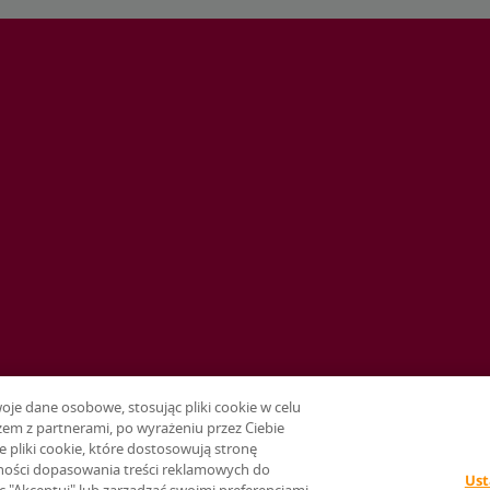
e dane osobowe, stosując pliki cookie w celu
em z partnerami, po wyrażeniu przez Ciebie
e pliki cookie, które dostosowują stronę
ności dopasowania treści reklamowych do
Ust