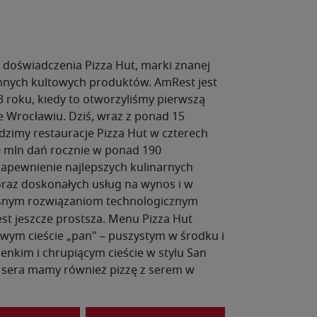
 doświadczenia Pizza Hut, marki znanej
 innych kultowych produktów. AmRest jest
3 roku, kiedy to otworzyliśmy pierwszą
e Wrocławiu. Dziś, wraz z ponad 15
zimy restauracje Pizza Hut w czterech
0 mln dań rocznie w ponad 190
zapewnienie najlepszych kulinarnych
raz doskonałych usług na wynos i w
nym rozwiązaniom technologicznym
t jeszcze prostsza.
Menu Pizza Hut
ltowym cieście „pan" – puszystym w środku i
enkim i chrupiącym cieście w stylu San
 sera mamy również pizzę z serem w