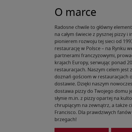
O marce
Radosne chwile to główny element
na całym świecie z pysznej pizzy i
pionierem rozwoju tej sieci od 199
restaurację w Polsce – na Rynku w
partnerami franczyzowymi, prowad
krajach Europy, serwując ponad 2
restauracjach. Naszym celem jest 
doznań gościom w restauracjach o
dostawie. D
zięki naszym
nowoczes
dostawa pizzy do Twojego domu jes
słynie m.in. z pizzy opartej na ku
chrupiącym na zewnątrz, a także ci
Francisco. Dla prawdziwych fanów
brzegach!