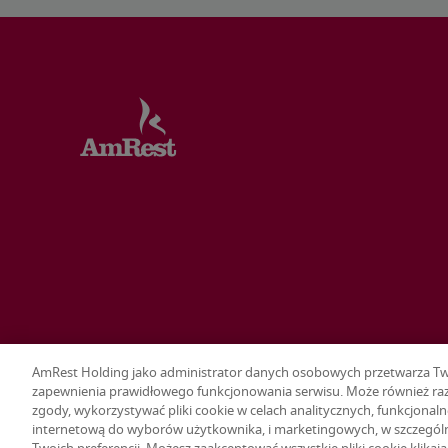
AmRest Holding jako administrator danych osobowych przetwarza Twoj
zapewnienia prawidłowego funkcjonowania serwisu. Może również raz
zgody, wykorzystywać pliki cookie w celach analitycznych, funkcjonaln
Terms & conditions
Privacy policy
Ustawienia plików cookie
internetową do wyborów użytkownika, i marketingowych, w szczegól