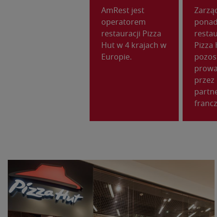
AmRest jest
Zarzą
operatorem
ponad
restauracji Pizza
resta
Hut w 4 krajach w
Pizza 
Europie.
pozos
prowa
przez
partn
franc