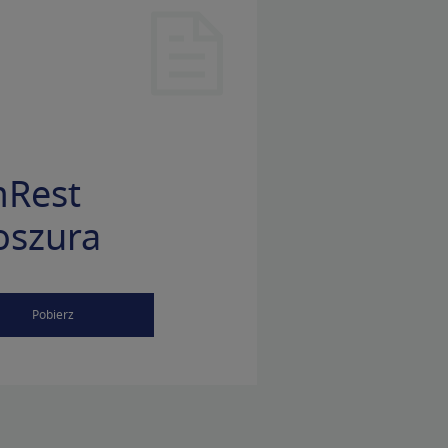
Rest
oszura
Pobierz