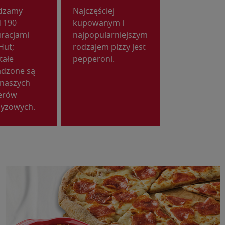
dzamy
Najczęściej
 190
kupowanym i
uracjami
najpopularniejszym
Hut;
rodzajem pizzy jest
tałe
pepperoni.
dzone są
 naszych
erów
zyzowych.