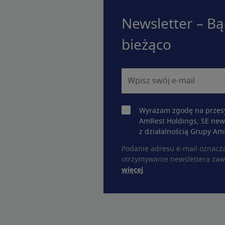
Newsletter – Bą
bieżąco
Wyrażam zgodę na przesy
AmRest Holdings, SE new
z działalnością Grupy Am
Podanie adresu e-mail oznacz
otrzymywanie newslettera zaw
więcej