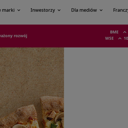
 marki
Inwestorzy
Dla mediów
Francz
BME
ażony rozwój
WSE
10