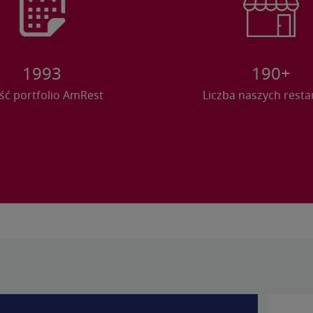
1993
190+
ść portfolio AmRest
Liczba naszych resta