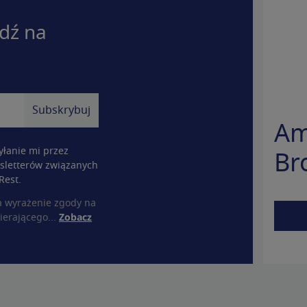
dź na
Am
łanie mi przez
Br
sletterów związanych
Rest.
a wyrażenie zgody na
ierającego...
Zobacz