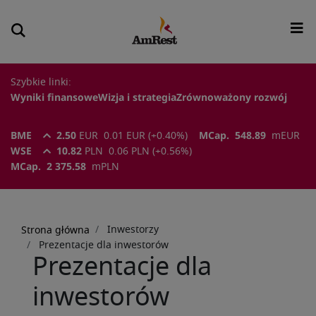
Szybkie linki:
Wyniki finansowe
Wizja i strategia
Zrównoważony rozwój
BME
2.50
EUR
0.01
EUR
(
+0.40
%)
MCap.
548.89
m
EUR
WSE
10.82
PLN
0.06
PLN
(
+0.56
%)
MCap.
2 375.58
m
PLN
Ścieżka
nawigacyjna
Inwestorzy
Strona główna
Prezentacje dla inwestorów
Prezentacje dla
inwestorów