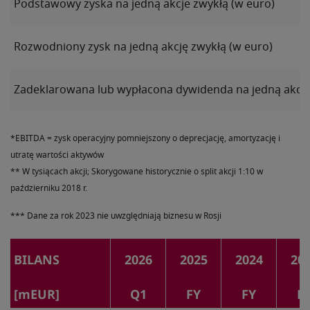
Podstawowy zyska na jedną akcje zwykłą (w euro)
Rozwodniony zysk na jedną akcję zwykłą (w euro)
Zadeklarowana lub wypłacona dywidenda na jedną akcj
*EBITDA = zysk operacyjny pomniejszony o deprecjację, amortyzację i
utratę wartości aktywów
** W tysiącach akcji; Skorygowane historycznie o split akcji 1:10 w
październiku 2018 r.
*** Dane za rok 2023 nie uwzględniają biznesu w Rosji
BILANS
2026
2025
2024
20
[mEUR]
Q1
FY
FY
F