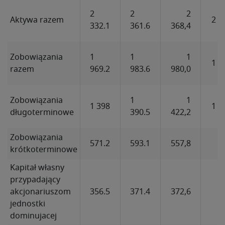
2
2
2
Aktywa razem
2 3
332.1
361.6
368,4
Zobowiązania
1
1
1
1 9
razem
969.2
983.6
980,0
Zobowiązania
1
1
1 398
1 3
długoterminowe
390.5
422,2
Zobowiązania
571.2
593.1
557,8
6
krótkoterminowe
Kapitał własny
przypadający
akcjonariuszom
356.5
371.4
372,6
3
jednostki
dominujacej