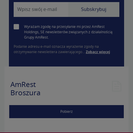
Wyrażam zgodę na przesyłanie mi przez AmRest
Holdings, SE newsletterów związanych z działalnością
Grupy AmRest.
Podanie adresu e-mail oznacza wyrażenie zgody na
otrzymywanie newslettera zawierającego...
Zobacz więcej
AmRest
Broszura
Pobierz