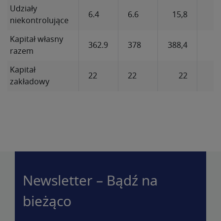
Udziały
6.4
6.6
15,8
niekontrolujące
Kapitał własny
362.9
378
388,4
4
razem
Kapitał
22
22
22
zakładowy
Newsletter – Bądź na
bieżąco