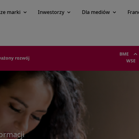
ze marki
Inwestorzy
Dla mediów
Fran
BME
ażony rozwój
WSE
ormacji