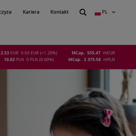
czyza
Kariera
Kontakt
PL
2.53
EUR
0.03
EUR
(
+1.20
%)
MCap.
555.47
m
EUR
10.82
PLN
0
PLN
(
0.00
%)
MCap.
2 375.58
m
PLN