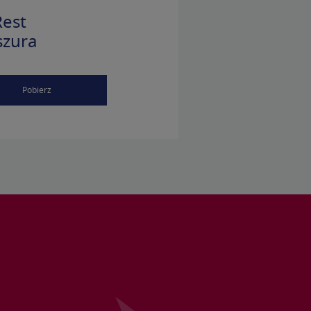
est
szura
Pobierz