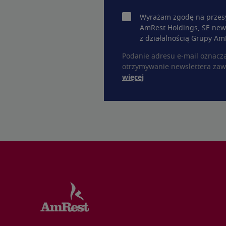
Wyrażam zgodę na przesy
AmRest Holdings, SE new
z działalnością Grupy Am
Podanie adresu e-mail oznacz
otrzymywanie newslettera zaw
więcej