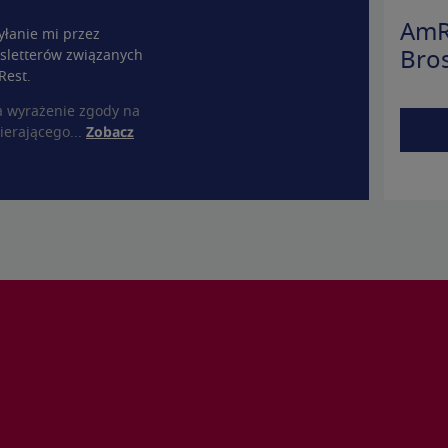
AmR
łanie mi przez
sletterów związanych
Bro
Rest.
a wyrażenie zgody na
ierającego...
Zobacz