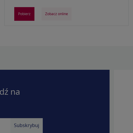
Pobierz
Zobacz online
dź na