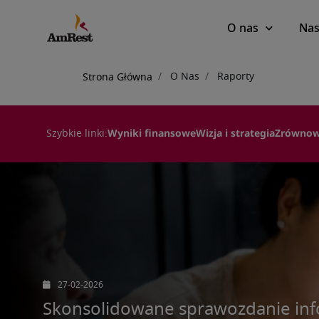
Main
O nas
Nas
navigation
Ścieżka
O Nas
Raporty
Strona Główna
nawigacyjna
Szybkie linki:
Wyniki finansowe
Wizja i strategia
Zrównow
27-02-2026
Skonsolidowane sprawozdanie inf