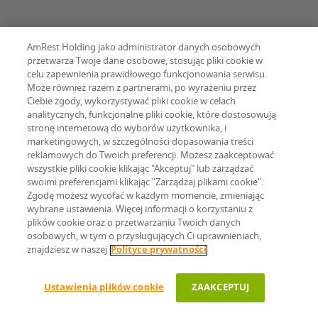
AmRest Holding jako administrator danych osobowych
przetwarza Twoje dane osobowe, stosując pliki cookie w
celu zapewnienia prawidłowego funkcjonowania serwisu.
Liczba restauracji AmRest w
Może również razem z partnerami, po wyrażeniu przez
Ciebie zgody, wykorzystywać pliki cookie w celach
poszczególnych krajach na
analitycznych, funkcjonalne pliki cookie, które dostosowują
stronę internetową do wyborów użytkownika, i
31.03.2026
marketingowych, w szczególności dopasowania treści
reklamowych do Twoich preferencji. Możesz zaakceptować
wszystkie pliki cookie klikając "Akceptuj" lub zarządzać
swoimi preferencjami klikając "Zarządzaj plikami cookie".
Polska
Zgodę możesz wycofać w każdym momencie, zmieniając
wybrane ustawienia. Więcej informacji o korzystaniu z
plików cookie oraz o przetwarzaniu Twoich danych
691
32.5 %
osobowych, w tym o przysługujących Ci uprawnieniach,
znajdziesz w naszej
Polityce prywatności
Hiszpania
Ustawienia plików cookie
ZAAKCEPTUJ
348
16.3 %