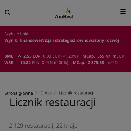
Szybkie linki:
Wyniki finansowe
Wizja i strategia
Zrównoważony rozwój
BME
2.53
EUR
0.03
EUR
(
+1.20
%)
MCap.
555.47
m
EUR
WSE
10.82
PLN
0
PLN
(
0.00
%)
MCap.
2 375.58
m
PLN
Ścieżka
O nas
Licznik restauracji
Strona główna
nawigacyjna
Licznik restauracji
2 129
restauracji,
22
kraje