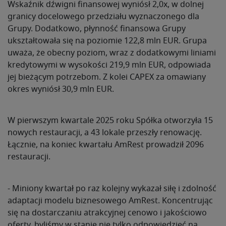
Wskaźnik dźwigni finansowej wyniósł 2,0x, w dolnej
granicy docelowego przedziału wyznaczonego dla
Grupy. Dodatkowo, płynność finansowa Grupy
ukształtowała się na poziomie 122,8 mln EUR. Grupa
uważa, że obecny poziom, wraz z dodatkowymi liniami
kredytowymi w wysokości 219,9 mln EUR, odpowiada
jej bieżącym potrzebom. Z kolei CAPEX za omawiany
okres wyniósł 30,9 mln EUR.
W pierwszym kwartale 2025 roku Spółka otworzyła 15
nowych restauracji, a 43 lokale przeszły renowację.
Łącznie, na koniec kwartału AmRest prowadził 2096
restauracji.
- Miniony kwartał po raz kolejny wykazał siłę i zdolność
adaptacji modelu biznesowego AmRest. Koncentrując
się na dostarczaniu atrakcyjnej cenowo i jakościowo
oferty, byliśmy w stanie nie tylko odpowiedzieć na