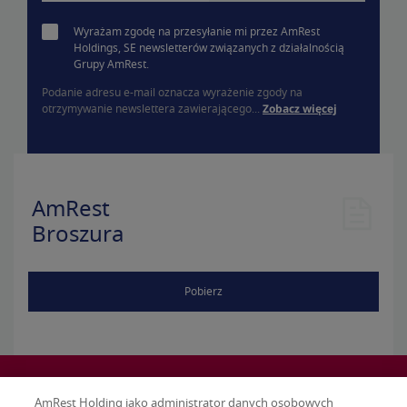
Wyrażam zgodę na przesyłanie mi przez AmRest
Holdings, SE newsletterów związanych z działalnością
Grupy AmRest.
Podanie adresu e-mail oznacza wyrażenie zgody na
otrzymywanie newslettera zawierającego...
Zobacz więcej
AmRest
Broszura
Pobierz
AmRest Holding jako administrator danych osobowych