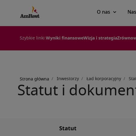
Main
O nas
Nas
navigation
Szybkie linki:
Wyniki finansowe
Wizja i strategia
Zrównow
Ścieżka
nawigacyjna
Inwestorzy
Ład korporacyjny
Sta
Strona główna
Statut i dokumen
Statut