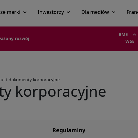
ze marki
Inwestorzy
Dla mediów
Fran
BME
ażony rozwój
WSE
tut i dokumenty korporacyjne
ty korporacyjne
Regulaminy