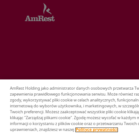
AmRest Holding jako administrator danych osobowych przetwarza Twoj
zapewnienia prawidłowego funkcjonowania serwisu. Może również raz
zgody, wykorzystywać pliki cookie w celach analitycznych, funkcjonaln
Terms & conditions
Privacy policy
Ustawienia plików cookie
internetową do wyborów użytkownika, i marketingowych, w szczegól
© 2026 AmRest Holdings SE. All rights reserved.
Twoich preferencji. Możesz zaakceptować wszystkie pliki cookie klikaj
klikając "Zarządzaj plikami cookie". Zgodę możesz wycofać w każdym 
informacji o korzystaniu z plików cookie oraz o przetwarzaniu Twoic
uprawnieniach, znajdziesz w naszej
Polityce prywatności