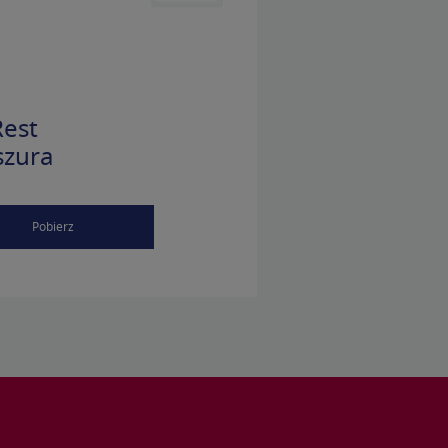
est
szura
Pobierz