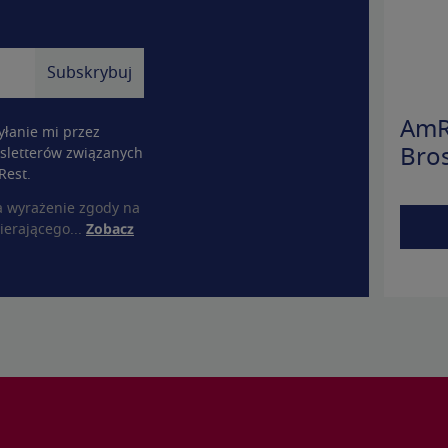
AmR
łanie mi przez
sletterów związanych
Bro
Rest.
a wyrażenie zgody na
ierającego...
Zobacz