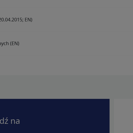
0.04.2015; EN)
nych (EN)
dź na