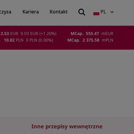
czyza
Kariera
Kontakt
PL
2.53
EUR
0.03
EUR
(
+1.20
%)
MCap.
555.47
m
EUR
10.82
PLN
0
PLN
(
0.00
%)
MCap.
2 375.58
m
PLN
Inne przepisy wewnętrzne