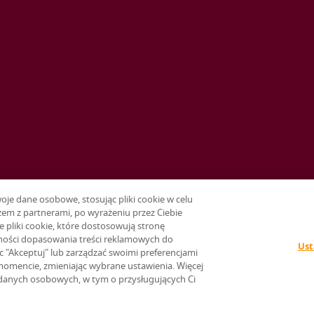
e dane osobowe, stosując pliki cookie w celu
em z partnerami, po wyrażeniu przez Ciebie
e pliki cookie, które dostosowują stronę
ności dopasowania treści reklamowych do
Ust
ąc "Akceptuj" lub zarządzać swoimi preferencjami
momencie, zmieniając wybrane ustawienia. Więcej
h danych osobowych, w tym o przysługujących Ci