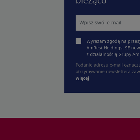
bieżąco
Wyrażam zgodę na przesy
AmRest Holdings, SE new
z działalnością Grupy Am
Podanie adresu e-mail oznacz
otrzymywanie newslettera zaw
więcej