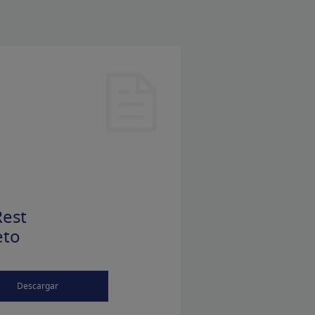
est
eto
Descargar