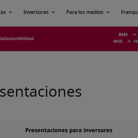
cas
Inversores
Para los medios
Franqu
BME
ia
Sostenibilidad
WSE
10
esentaciones
Presentaciones para inversores