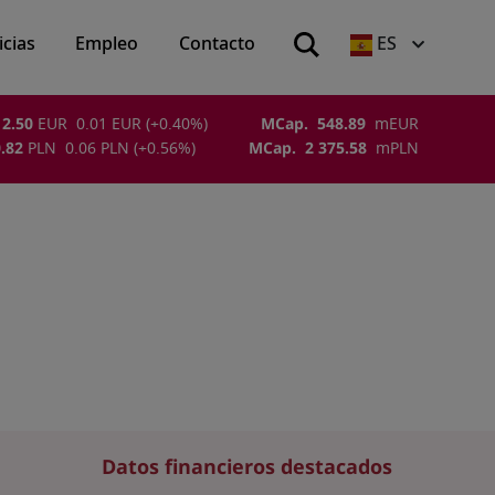
icias
Empleo
Contacto
ES
2.50
EUR
0.01
EUR
(
+0.40
%)
MCap.
548.89
m
EUR
.82
PLN
0.06
PLN
(
+0.56
%)
MCap.
2 375.58
m
PLN
Datos financieros destacados