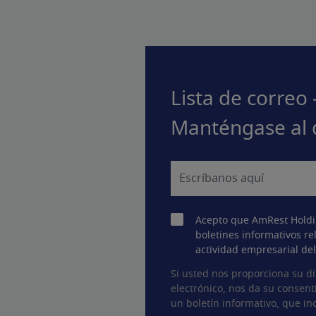
Lista de correo 
Manténgase al 
Acepto que AmRest Holdi
boletines informativos re
actividad empresarial de
Si usted nos proporciona su di
electrónico, nos da su consent
un boletín informativo, que inc