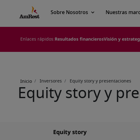
Main
Sobre Nosotros
Nuestras mar
navigation
Enlaces rápidos:
Resultados financieros
Visión y estrateg
Sobrescribir
enlaces
de
Inversores
Equity story y presentaciones
Inicio
Equity story y pr
ayuda
a
la
navegación
Equity story