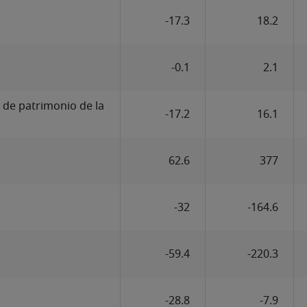
-17.3
18.2
s
-0.1
2.1
 de patrimonio de la
-17.2
16.1
62.6
377
-32
-164.6
-59.4
-220.3
-28.8
-7.9