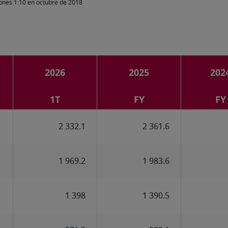
iones 1:10 en octubre de 2018
2026
2025
202
1T
FY
FY
2 332.1
2 361.6
1 969.2
1 983.6
1 398
1 390.5