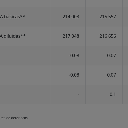
A básicas**
214 003
215 557
 diluidas**
217 048
216 656
-0.08
0.07
-0.08
0.07
-
0.1
stes de deterioros