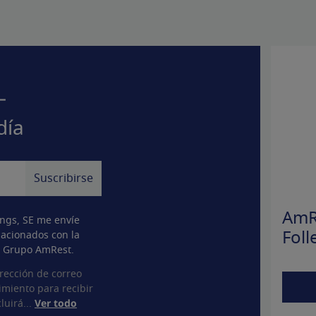
–
día
AmR
ngs, SE me envíe
lacionados con la
Foll
l Grupo AmRest.
rección de correo
imiento para recibir
luirá...
Ver todo