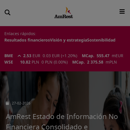
Enlaces rápidos:
Resultados financieros
Visión y estrategia
Sostenibilidad
BME
2.53
EUR
0.03
EUR
(
+1.20
%)
MCap.
555.47
m
EUR
WSE
10.82
PLN
0
PLN
(
0.00
%)
MCap.
2 375.58
m
PLN
27-02-2026
AmRest Estado de Información No
Financiera Consolidado e