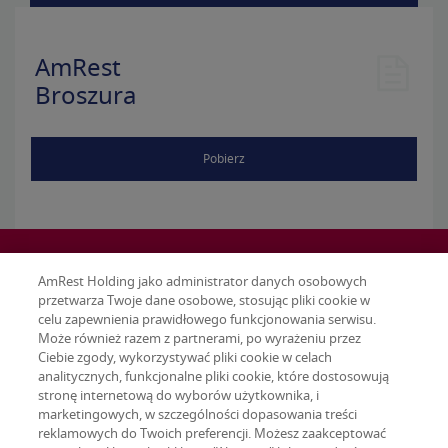
AmRest
Broszura
Pobierz
AmRest Holding jako administrator danych osobowych
przetwarza Twoje dane osobowe, stosując pliki cookie w
celu zapewnienia prawidłowego funkcjonowania serwisu.
Może również razem z partnerami, po wyrażeniu przez
Ciebie zgody, wykorzystywać pliki cookie w celach
analitycznych, funkcjonalne pliki cookie, które dostosowują
stronę internetową do wyborów użytkownika, i
marketingowych, w szczególności dopasowania treści
reklamowych do Twoich preferencji. Możesz zaakceptować