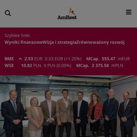
Szybkie linki:
Wyniki finansowe
Wizja i strategia
Zrównoważony rozwój
BME
2.53
EUR
0.03
EUR
(
+1.20
%)
MCap.
555.47
m
EUR
WSE
10.82
PLN
0
PLN
(
0.00
%)
MCap.
2 375.58
m
PLN