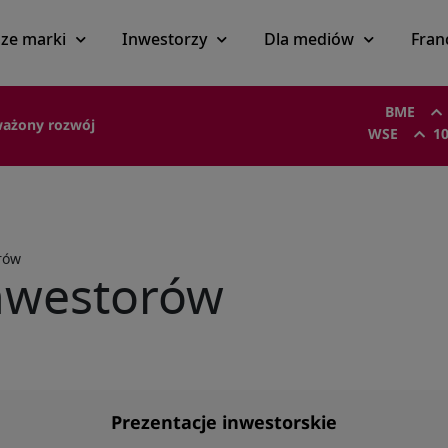
ze marki
Inwestorzy
Dla mediów
Fran
BME
ażony rozwój
WSE
10
rów
inwestorów
Prezentacje inwestorskie