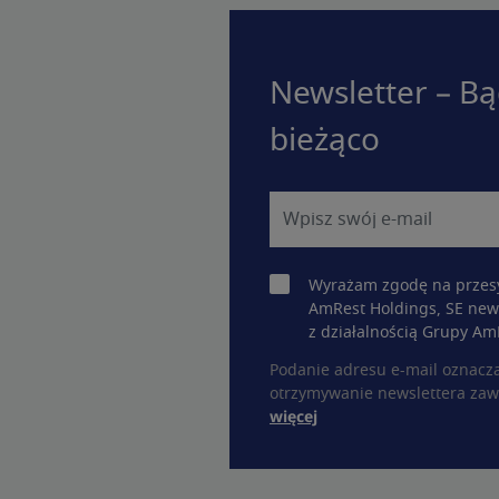
Newsletter – Bą
bieżąco
Wyrażam zgodę na przesy
AmRest Holdings, SE new
z działalnością Grupy Am
Podanie adresu e-mail oznacz
otrzymywanie newslettera zaw
więcej