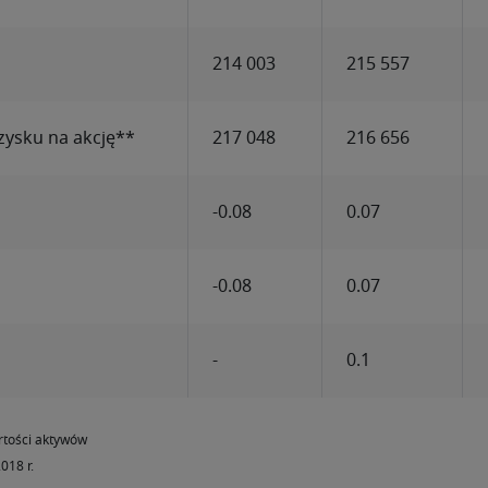
214 003
215 557
zysku na akcję**
217 048
216 656
-0.08
0.07
-0.08
0.07
-
0.1
rtości aktywów
018 r.