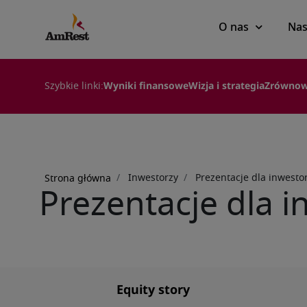
Main
O nas
Nas
navigation
Szybkie linki:
Wyniki finansowe
Wizja i strategia
Zrównow
Ścieżka
nawigacyjna
Inwestorzy
Prezentacje dla inwesto
Strona główna
Prezentacje dla 
Equity story