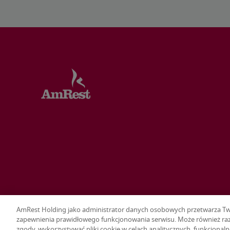
AmRest Holding jako administrator danych osobowych przetwarza Twoj
zapewnienia prawidłowego funkcjonowania serwisu. Może również raz
zgody, wykorzystywać pliki cookie w celach analitycznych, funkcjonaln