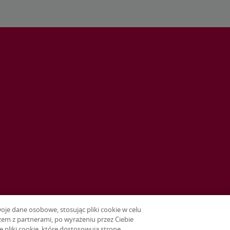
e dane osobowe, stosując pliki cookie w celu
em z partnerami, po wyrażeniu przez Ciebie
e pliki cookie, które dostosowują stronę