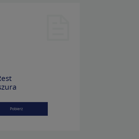
est
szura
Pobierz