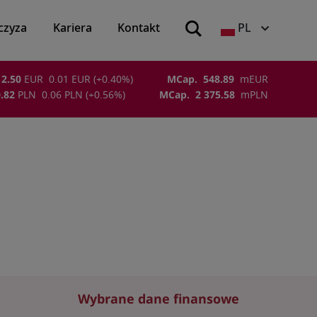
czyza
Kariera
Kontakt
PL
2.50
EUR
0.01
EUR
(
+0.40
%)
MCap.
548.89
m
EUR
.82
PLN
0.06
PLN
(
+0.56
%)
MCap.
2 375.58
m
PLN
Wybrane dane finansowe