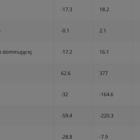
-17.3
18.2
e
-0.1
2.1
ki dominującej
-17.2
16.1
62.6
377
-32
-164.6
-59.4
-220.3
-28.8
-7.9