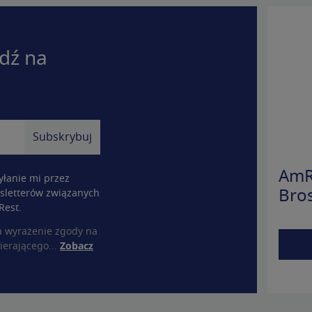
dź na
AmR
łanie mi przez
sletterów związanych
Bro
Rest.
a wyrażenie zgody na
ierającego...
Zobacz