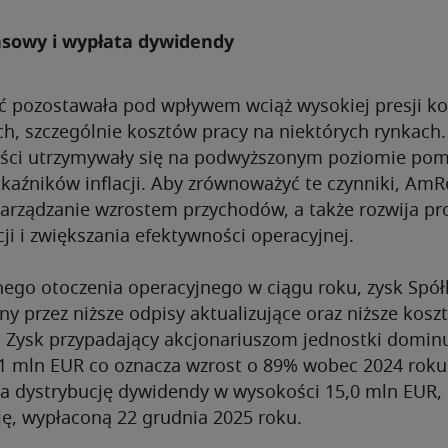
nansowy i wypłata dywidendy
 pozostawała pod wpływem wciąż wysokiej presji k
ch, szczególnie kosztów pracy na niektórych rynkach
ści utrzymywały się na podwyższonym poziomie po
kaźników inflacji. Aby zrównoważyć te czynniki, AmR
arządzanie wzrostem przychodów, a także rozwija pr
ji i zwiększania efektywności operacyjnej.
go otoczenia operacyjnego w ciągu roku, zysk Spółk
ny przez niższe odpisy aktualizujące oraz niższe kosz
 Zysk przypadający akcjonariuszom jednostki dominu
,1 mln EUR co oznacza wzrost o 89% wobec 2024 roku
a dystrybucję dywidendy w wysokości 15,0 mln EUR, c
cję, wypłaconą 22 grudnia 2025 roku.