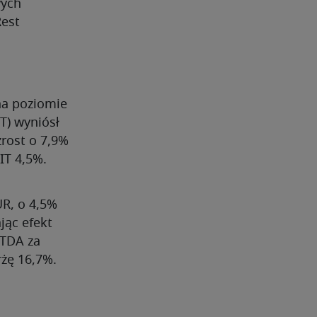
wych
Rest
na poziomie
T) wyniósł
rost o 7,9%
IT 4,5%.
UR, o 4,5%
jąc efekt
ITDA za
żę 16,7%.