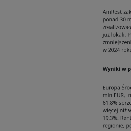
AmRest zako
ponad 30 m
zrealizował
już lokali.
zmniejszen
w 2024 rok
Wyniki w 
Europa Śro
mln EUR, n
61,8% sprz
więcej niż 
19,3%. Ren
regionie, 