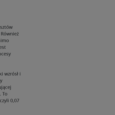
osztów
. Również
mimo
est
ocesy
i wzrósł i
ty
jącej
. To
zyli 0,07