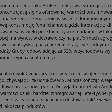
zeni minionego roku AmRest realizował strategiczną
oncentrującą się na oferowanej wartości oraz innowa
to ma szczególne znaczenie w świecie dominowanym 
wą konsumpcję (omnichannel), gdzie interakcje z kli
owane są w wielu punktach styku z markami - w loka
 opcji na wynos, w dostawie czy na platformach agre
owe nadal zyskują na znaczeniu, stając się jednym z
zedaży Grupy, odpowiadając za 62% przychodów (z wy
uracji typu casual-dining).
nała również znaczący krok w zakresie swojego mod
go, zbywając 51% udziałów w SCM oraz kończąc wza
lowe oraz zobowiązania. Decyzja ta umożliwia AmR
artości dzięki bardziej zintegrowanej i efektywnej p
ej usługi zarządzania łańcuchem dostaw, a także wew
d jakością produktów