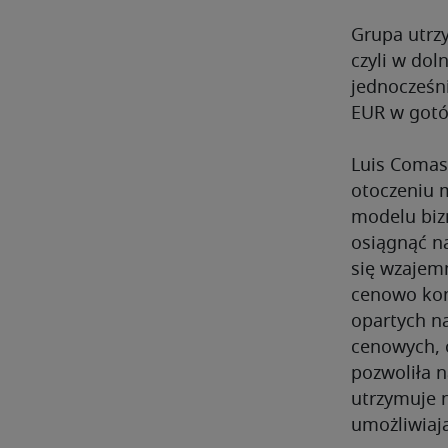
Grupa utrzy
czyli w do
jednocześn
EUR w got
Luis Comas
otoczeniu
modelu bizn
osiągnąć n
się wzajemn
cenowo kon
opartych n
cenowych, o
pozwoliła n
utrzymuje 
umożliwiają