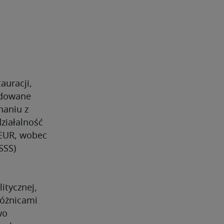
auracji,
idowane
naniu z
ziałalność
 EUR, wobec
SSS)
itycznej,
różnicami
wo