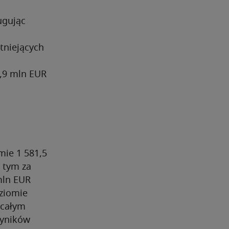
ugując
a
tniejących
,9 mln EUR
mie 1 581,5
 tym za
mln EUR
oziomie
 całym
wyników