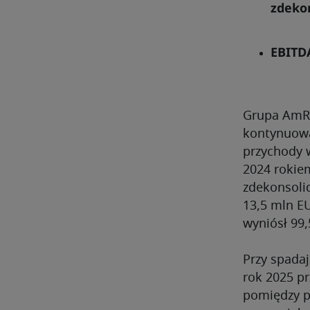
zdeko
EBITDA
Grupa AmRe
kontynuowa
przychody 
2024 rokie
zdekonsoli
13,5 mln E
wyniósł 
Przy spadaj
rok 2025 p
pomiędzy p