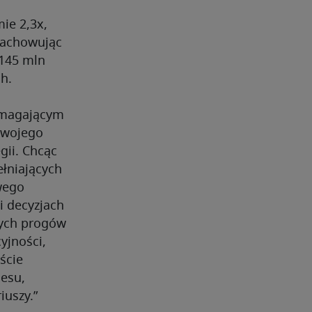
ie 2,3x,
zachowując
145 mln
wych.
ymagającym
swojego
gii. Chcąc
łniających
iwego
 decyzjach
nych progów
yjności,
ście
esu,
iuszy.”