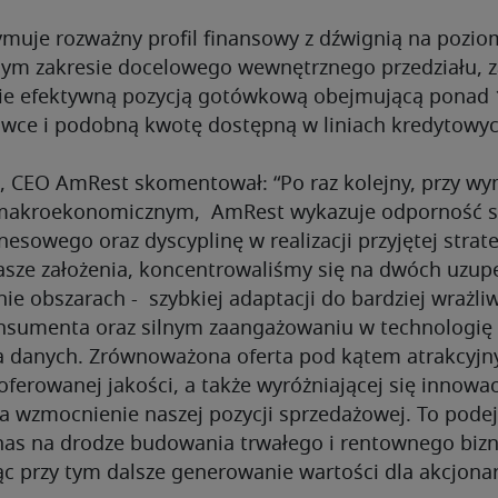
muje rozważny profil finansowy z dźwignią na poziom
lnym zakresie docelowego wewnętrznego przedziału, 
ie efektywną pozycją gotówkową obejmującą ponad 
ówce i podobną kwotę dostępną w liniach kredyto
, CEO AmRest skomentował: “Po raz kolejny, przy w
 makroekonomicznym, AmRest wykazuje odporność 
esowego oraz dyscyplinę w realizacji przyjętej strate
asze założenia, koncentrowaliśmy się na dwóch uzupe
ie obszarach - szybkiej adaptacji do bardziej wrażl
sumenta oraz silnym zaangażowaniu w technologię i
a danych. Zrównoważona oferta pod kątem atrakcyj
ferowanej jakości, a także wyróżniającej się innowac
a wzmocnienie naszej pozycji sprzedażowej. To podej
nas na drodze budowania trwałego i rentownego bizn
c przy tym dalsze generowanie wartości dla akcjonar