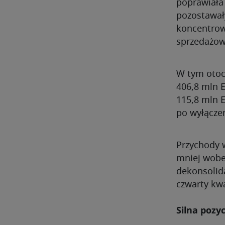
poprawiała
pozostawał
koncentrowa
sprzedażowy
W tym otoc
406,8 mln E
115,8 mln 
po wyłączen
Przychody 
mniej wobe
dekonsolid
czwarty kw
Silna pozy