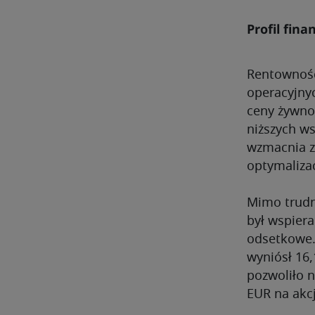
Profil fi
Rentowność
operacyjny
ceny żywno
niższych ws
wzmacnia z
optymalizac
Mimo trudne
był wspiera
odsetkowe.
wyniósł 16
pozwoliło n
EUR na ak