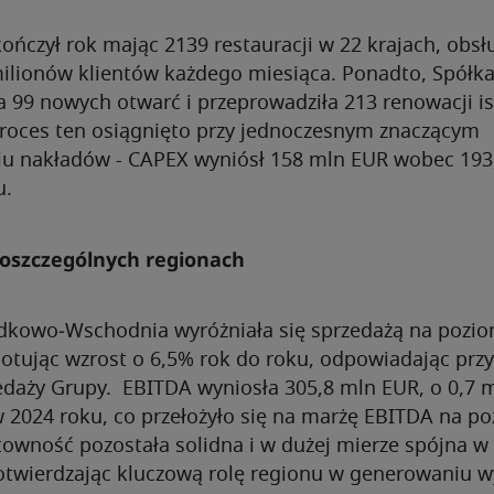
ńczył rok mając 2139 restauracji w 22 krajach, obsł
ilionów klientów każdego miesiąca. Ponadto, Spółk
a 99 nowych otwarć i przeprowadziła 213 renowacji is
 Proces ten osiągnięto przy jednoczesnym znaczącym
iu nakładów - CAPEX wyniósł 158 mln EUR wobec 193
u.
poszczególnych regionach
dkowo‑Wschodnia wyróżniała się sprzedażą na pozio
otując wzrost o 6,5% rok do roku, odpowiadając przy
edaży Grupy. EBITDA wyniosła 305,8 mln EUR, o 0,7 
w 2024 roku, co przełożyło się na marżę EBITDA na p
towność pozostała solidna i w dużej mierze spójna w
potwierdzając kluczową rolę regionu w generowaniu 