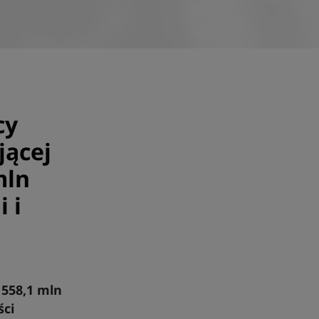
cy
jącej
mln
 i
 558,1 mln
ści