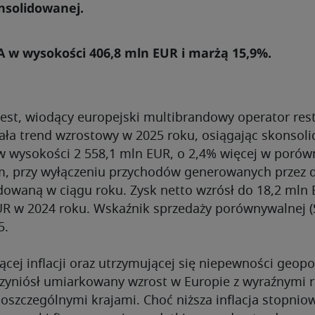
nsolidowanej.
 w wysokości 406,8 mln EUR i marżą 15,9%.
st, wiodący europejski multibrandowy operator rest
ła trend wzrostowy w 2025 roku, osiągając skonsol
w wysokości 2 558,1 mln EUR, o 2,4% więcej w porów
m, przy wyłączeniu przychodów generowanych przez d
dowaną w ciągu roku. Zysk netto wzrósł do 18,2 mln
UR w 2024 roku. Wskaźnik sprzedaży porównywalnej (
99,5.
ącej inflacji oraz utrzymującej się niepewności geopol
rzyniósł umiarkowany wzrost w Europie z wyraźnymi 
oszczególnymi krajami. Choć niższa inflacja stopnio