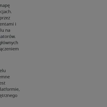
 mapę
cjach.
przez
entami i
lu na
gatorów.
 głównych
łączeniem
elu
jemne
est
latformie,
nętrznego