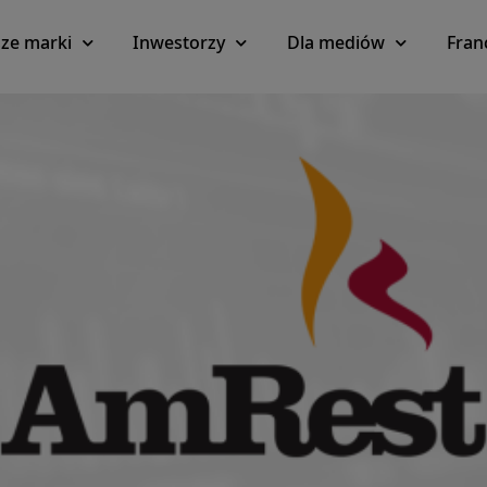
ze marki
Inwestorzy
Dla mediów
Fran