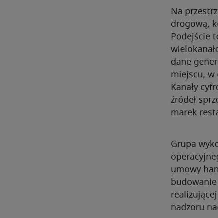
Na przestr
drogową, k
Podejście 
wielokanało
dane gener
miejscu, w
Kanały cyfr
źródeł spr
marek resta
Grupa wyko
operacyjne
umowy hand
budowanie w
realizując
nadzoru na