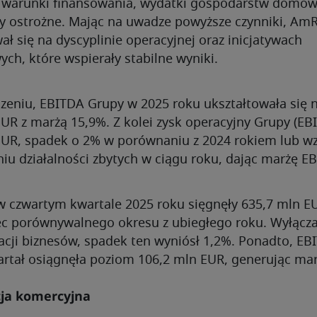
 warunki finansowania, wydatki gospodarstw domo
y ostrożne. Mając na uwadze powyższe czynniki, Am
ł się na dyscyplinie operacyjnej oraz inicjatywach
ch, które wspierały stabilne wyniki.
zeniu, EBITDA Grupy w 2025 roku ukształtowała się 
UR z marżą 15,9%. Z kolei zysk operacyjny Grupy (EBI
EUR, spadek o 2% w porównaniu z 2024 rokiem lub wz
iu działalności zbytych w ciągu roku, dając marżę EB
w czwartym kwartale 2025 roku sięgnęły 635,7 mln E
c porównywalnego okresu z ubiegłego roku. Wyłącza
acji biznesów, spadek ten wyniósł 1,2%. Ponadto, EB
artał osiągnęła poziom 106,2 mln EUR, generując mar
cja komercyjna