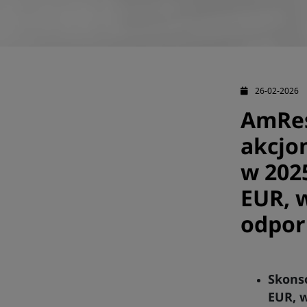
26-02-2026
AmRes
akcjo
w 202
EUR, 
odpo
Skonso
EUR, w