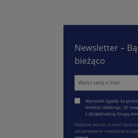
Newsletter – Bą
bieżąco
Wyrażam zgodę na przesy
AmRest Holdings, SE new
z działalnością Grupy Am
Podanie adresu e-mail oznacz
otrzymywanie newslettera zaw
więcej