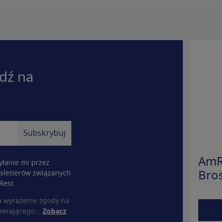
dź na
AmR
łanie mi przez
sletterów związanych
Bro
Rest.
a wyrażenie zgody na
ierającego...
Zobacz