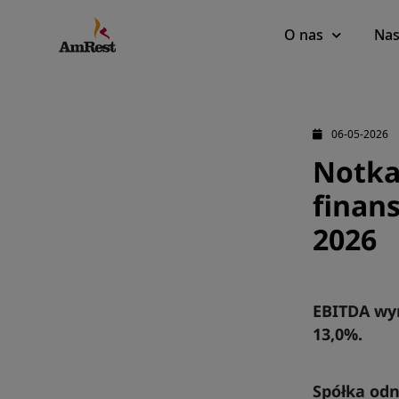
Main
O nas
Nas
navigation
06-05-2026
Notka
finan
2026
EBITDA wyn
13,0%.
Spółka od