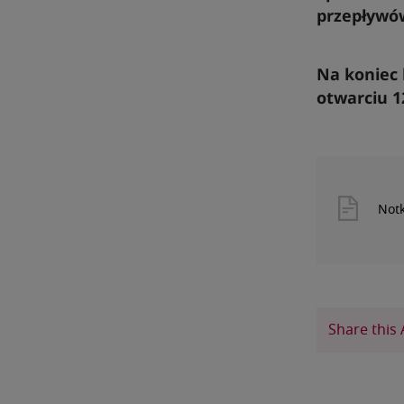
przepływó
Na koniec 
otwarciu 1
Not
Share this 