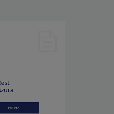
est
szura
Pobierz