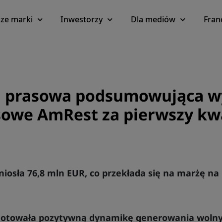
ze marki
Inwestorzy
Dla mediów
Fran
 prasowa podsumowująca w
sowe AmRest za pierwszy kw
iosła 76,8 mln EUR, co przekłada się na marżę na
notowała pozytywną dynamikę generowania woln