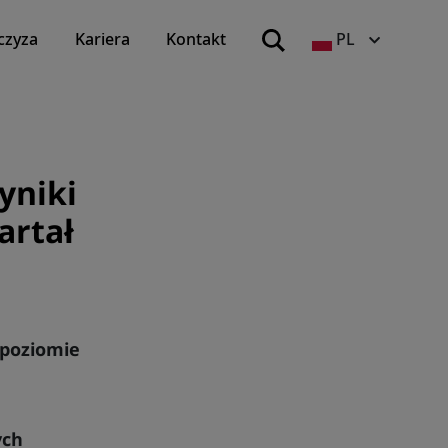
czyza
Kariera
Kontakt
PL
yniki
artał
 poziomie
ych