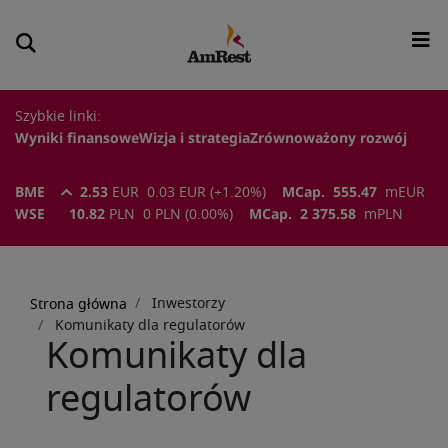
Szybkie linki:
Wyniki finansowe
Wizja i strategia
Zrównoważony rozwój
BME
2.53
EUR
0.03
EUR
(
+1.20
%)
MCap.
555.47
m
EUR
WSE
10.82
PLN
0
PLN
(
0.00
%)
MCap.
2 375.58
m
PLN
Ścieżka
nawigacyjna
Inwestorzy
Strona główna
Komunikaty dla regulatorów
Komunikaty dla
regulatorów