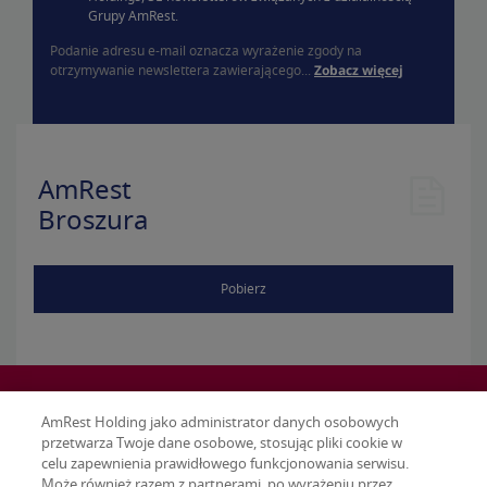
Grupy AmRest.
Podanie adresu e-mail oznacza wyrażenie zgody na
otrzymywanie newslettera zawierającego...
Zobacz więcej
AmRest
Broszura
Pobierz
AmRest Holding jako administrator danych osobowych
przetwarza Twoje dane osobowe, stosując pliki cookie w
celu zapewnienia prawidłowego funkcjonowania serwisu.
Może również razem z partnerami, po wyrażeniu przez