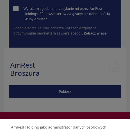
Wyrażam zgodę na przesyłanie mi przez AmRest
Holdings, SE newsletterów związanych z działalnością
Grupy AmRest.
Podanie adresu e-mail oznacza wyrażenie zgody na
otrzymywanie newslettera zawierającego...
Zobacz więcej
AmRest
Broszura
Pobierz
AmRest Holding jako administrator danych osobowych