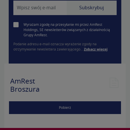
Wyrażam zgodę na przesyłanie mi przez AmRest
Holdings, SE newsletterów związanych z działalnością
Grupy AmRest.
Podanie adresu e-mail oznacza wyrażenie zgody na
otrzymywanie newslettera zawierającego...
Zobacz więcej
AmRest
Broszura
Pobierz