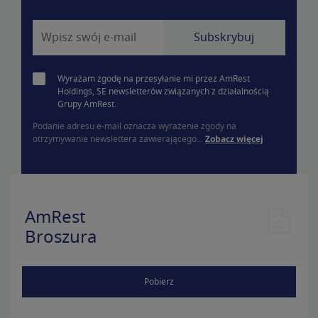
Wyrażam zgodę na przesyłanie mi przez AmRest
Holdings, SE newsletterów związanych z działalnością
Grupy AmRest.
Podanie adresu e-mail oznacza wyrażenie zgody na
otrzymywanie newslettera zawierającego...
Zobacz więcej
AmRest
Broszura
Pobierz