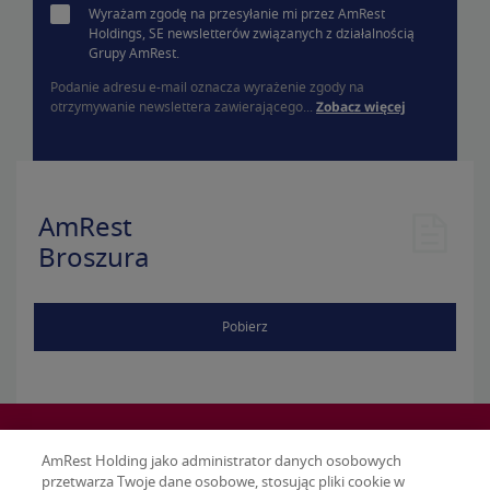
Wyrażam zgodę na przesyłanie mi przez AmRest
Holdings, SE newsletterów związanych z działalnością
Grupy AmRest.
Podanie adresu e-mail oznacza wyrażenie zgody na
otrzymywanie newslettera zawierającego...
Zobacz więcej
AmRest
Broszura
Pobierz
AmRest Holding jako administrator danych osobowych
przetwarza Twoje dane osobowe, stosując pliki cookie w