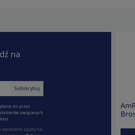
dź na
AmR
łanie mi przez
sletterów związanych
Bro
Rest.
a wyrażenie zgody na