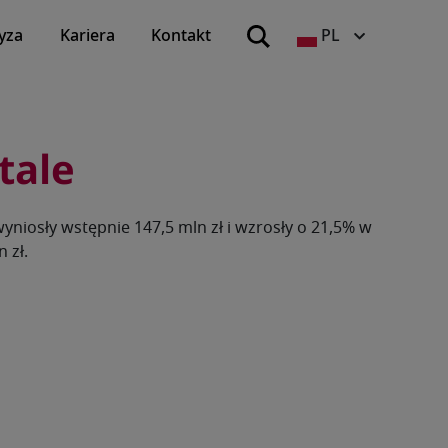
yza
Kariera
Kontakt
PL
tale
niosły wstępnie 147,5 mln zł i wzrosły o 21,5% w
 zł.