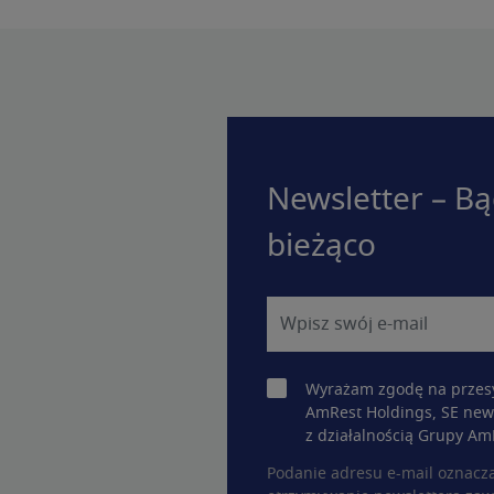
Newsletter – Bą
bieżąco
Wyrażam zgodę na przesy
AmRest Holdings, SE new
z działalnością Grupy Am
Podanie adresu e-mail oznacz