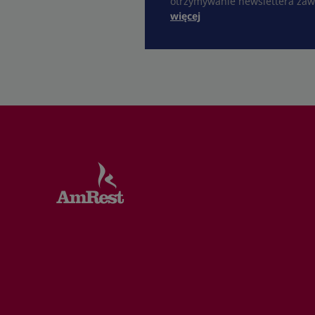
otrzymywanie newslettera zaw
więcej