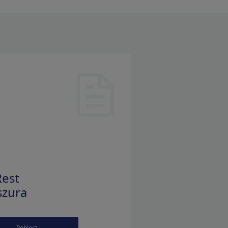
est
szura