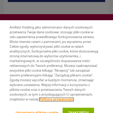
AmRest Holding jako administrator danych osobowych
przetwarza Twoje dane osobowe, stosując pliki cookie w
celu zapewnienia prawidłowego funkcjonowania serwisu.
Może również razem z partnerami, po wyrażeniu przez
Ciebie zgody, wykorzystywać pliki cookie w celach
analitycznych, funkcjonalne pliki cookie, które dostosowują
stronę internetową do wyborów użytkownika, i
marketingowych, w szczególności dopasowania treści
reklamowych do Twoich preferencji. Możesz zaakceptować
wszystkie pliki cookie klikając "Akceptuj" lub zarządzać
swoimi preferencjami klikając "Zarządzaj plikami cookie".
Zgodę możesz wycofać w każdym momencie, zmieniając
wybrane ustawienia. Więcej informacji o korzystaniu z
Terms & conditions
plików cookie oraz o przetwarzaniu Twoich danych
Privacy policy
osobowych, w tym o przysługujących Ci uprawnieniach,
Ustawienia plików cookie
znajdziesz w naszej
Polityce prywatności
© 2026 AmRest Holdings SE. All rights reserved.
Ustawienia plików cookie
ZAAKCEPTUJ