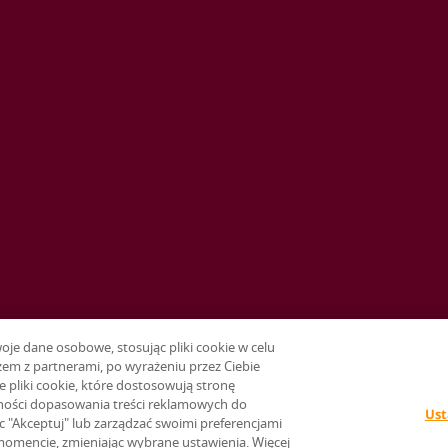
e dane osobowe, stosując pliki cookie w celu
em z partnerami, po wyrażeniu przez Ciebie
e pliki cookie, które dostosowują stronę
ności dopasowania treści reklamowych do
Ust
ąc "Akceptuj" lub zarządzać swoimi preferencjami
momencie, zmieniając wybrane ustawienia. Więcej