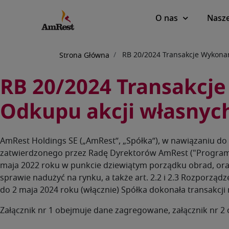
Main
O nas
Nasze
navigation
Ścieżka
RB 20/2024 Transakcje Wykona
Strona Główna
nawigacyjna
RB 20/2024 Transakcj
Odkupu akcji własnyc
AmRest Holdings SE („AmRest”, „Spółka”), w nawiązaniu do
zatwierdzonego przez Radę Dyrektorów AmRest ("Program
maja 2022 roku w punkcie dziewiątym porządku obrad, oraz 
sprawie nadużyć na rynku, a także art. 2.2 i 2.3 Rozporząd
do 2 maja 2024 roku (włącznie) Spółka dokonała transakcj
Załącznik nr 1 obejmuje dane zagregowane, załącznik nr 2