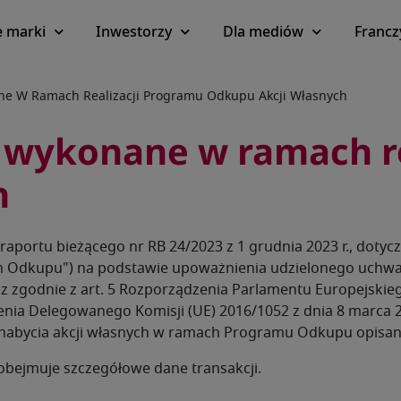
 marki
Inwestorzy
Dla mediów
Francz
ne W Ramach Realizacji Programu Odkupu Akcji Własnych
e wykonane w ramach r
h
 raportu bieżącego nr RB 24/2023 z 1 grudnia 2023 r., dot
 Odkupu") na podstawie upoważnienia udzielonego uchwał
zgodnie z art. 5 Rozporządzenia Parlamentu Europejskiego 
zenia Delegowanego Komisji (UE) 2016/1052 z dnia 8 marca 2
i nabycia akcji własnych w ramach Programu Odkupu opisan
 obejmuje szczegółowe dane transakcji.