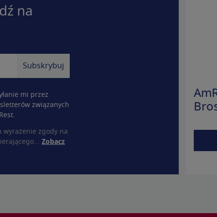
dź na
AmR
łanie mi przez
sletterów związanych
Bro
Rest.
a wyrażenie zgody na
ierającego...
Zobacz