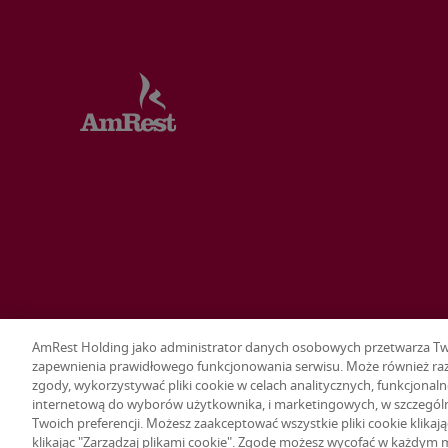
AmRest Holding jako administrator danych osobowych przetwarza Twoj
zapewnienia prawidłowego funkcjonowania serwisu. Może również raz
zgody, wykorzystywać pliki cookie w celach analitycznych, funkcjonaln
Terms & conditions
Privacy policy
Ustawienia plików cookie
internetową do wyborów użytkownika, i marketingowych, w szczegól
© 2026 AmRest Holdings SE. All rights reserved.
Twoich preferencji. Możesz zaakceptować wszystkie pliki cookie klikaj
klikając "Zarządzaj plikami cookie". Zgodę możesz wycofać w każdym 