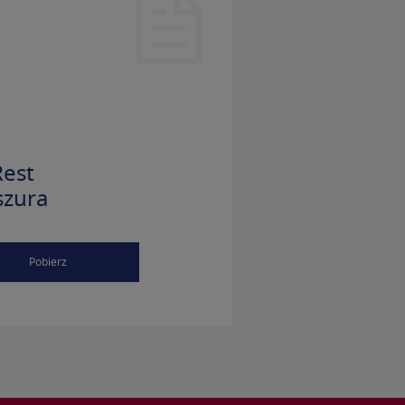
est
szura
Pobierz