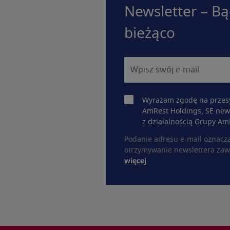
Newsletter – Bą
bieżąco
Wyrażam zgodę na przesy
AmRest Holdings, SE new
z działalnością Grupy Am
Podanie adresu e-mail oznacz
otrzymywanie newslettera zaw
więcej