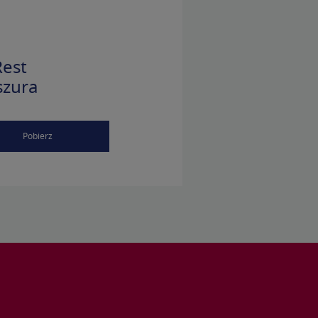
est
szura
Pobierz