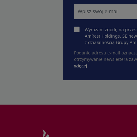
Wyrażam zgodę na przesy
AmRest Holdings, SE new
z działalnością Grupy Am
Podanie adresu e-mail oznacz
otrzymywanie newslettera zaw
więcej