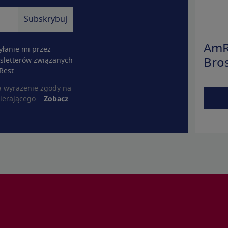
AmR
łanie mi przez
sletterów związanych
Bro
Rest.
a wyrażenie zgody na
ierającego...
Zobacz