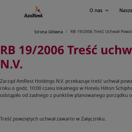
Main
O nas
Nasze
navigation
Ścieżka
RB 19/2006 Treść Uchwał Powzi
Strona Główna
nawigacyjna
RB 19/2006 Treść uch
N.V.
Zarząd AmRest Holdings N.V. przekazuje treść uchwał powz
roku o godz. 10:00 czasu lokalnego w Hotelu Hilton Schiph
odstąpiło od żadnego z punktów planowanego porządku obr
Treść powziętych uchwał zawarto w Załączniku.