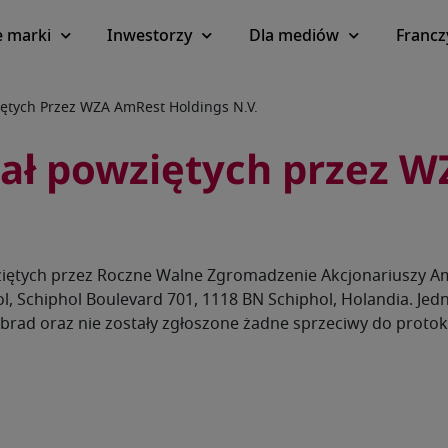
 marki
Inwestorzy
Dla mediów
Francz
ętych Przez WZA AmRest Holdings N.V.
wał powziętych przez 
iętych przez Roczne Walne Zgromadzenie Akcjonariuszy AmR
ol, Schiphol Boulevard 701, 1118 BN Schiphol, Holandia. Je
ad oraz nie zostały zgłoszone żadne sprzeciwy do protoko