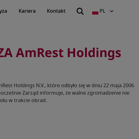
yza
Kariera
Kontakt
PL
WZA AmRest Holdings
est Holdings N.V., które odbyło się w dniu 22 maja 2006
dnocześnie Zarząd informuje, że walne zgromadzenie nie
łu w trakcie obrad.