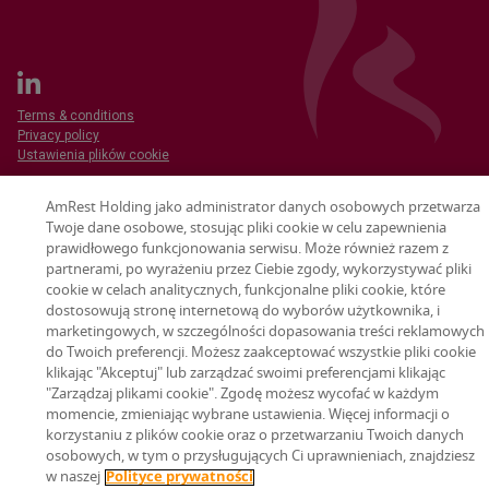
Terms & conditions
Privacy policy
Ustawienia plików cookie
© 2026 AmRest Holdings SE. All rights reserved.
AmRest Holding jako administrator danych osobowych przetwarza
Twoje dane osobowe, stosując pliki cookie w celu zapewnienia
prawidłowego funkcjonowania serwisu. Może również razem z
partnerami, po wyrażeniu przez Ciebie zgody, wykorzystywać pliki
cookie w celach analitycznych, funkcjonalne pliki cookie, które
dostosowują stronę internetową do wyborów użytkownika, i
marketingowych, w szczególności dopasowania treści reklamowych
do Twoich preferencji. Możesz zaakceptować wszystkie pliki cookie
klikając "Akceptuj" lub zarządzać swoimi preferencjami klikając
"Zarządzaj plikami cookie". Zgodę możesz wycofać w każdym
momencie, zmieniając wybrane ustawienia. Więcej informacji o
korzystaniu z plików cookie oraz o przetwarzaniu Twoich danych
osobowych, w tym o przysługujących Ci uprawnieniach, znajdziesz
w naszej
Polityce prywatności