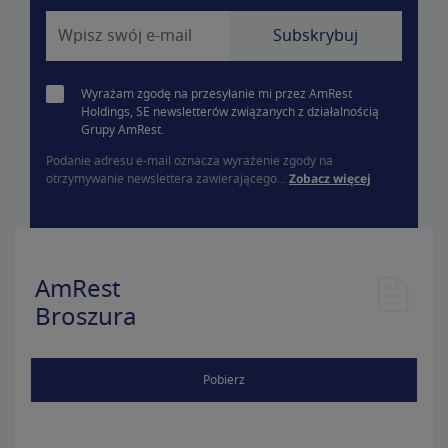
Wyrażam zgodę na przesyłanie mi przez AmRest
Holdings, SE newsletterów związanych z działalnością
Grupy AmRest.
Podanie adresu e-mail oznacza wyrażenie zgody na
otrzymywanie newslettera zawierającego...
Zobacz więcej
AmRest
Broszura
Pobierz