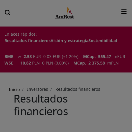
Enlaces rápidos:
Resultados financieros
Visión y estrategia
Sostenibilidad
BME
2.53
EUR
0.03
EUR
(
+1.20
%)
MCap.
555.47
m
EUR
WSE
10.82
PLN
0
PLN
(
0.00
%)
MCap.
2 375.58
m
PLN
Sobrescribir
enlaces
Inversores
Resultados financieros
Inicio
de
Resultados
ayuda
financieros
a
la
navegación