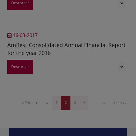
Descargar
16-03-2017
AmRest Consolidated Annual Financial Report
for the year 2016
Descargar
Paginación
Página
1
Página
2
Página
3
Página
4
Primera
« Primero
Página
‹‹
…
Siguiente
››
Última
Última »
actual
página
anterior
página
página