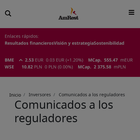
Enlaces rápidos:
Resultados financieros
Visión y estrategia
Sostenibilidad
BME
2.53
EUR
0.03
EUR
(
+1.20
%)
MCap.
555.47
m
EUR
WSE
10.82
PLN
0
PLN
(
0.00
%)
MCap.
2 375.58
m
PLN
Sobrescribir
enlaces
Inversores
Comunicados a los reguladores
Inicio
de
Comunicados a los
ayuda
reguladores
a
la
navegación