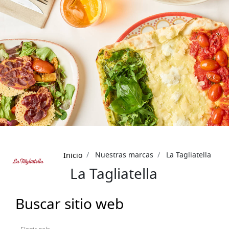
Sobrescribir
Nuestras marcas
La Tagliatella
Inicio
enlaces
La Tagliatella
de
ayuda
Buscar sitio web
a