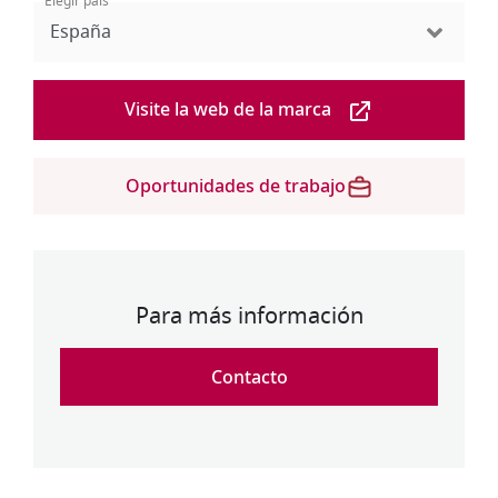
Elegir país
la
navegación
Visite la web de la marca
Oportunidades de trabajo
Para más información
Contacto