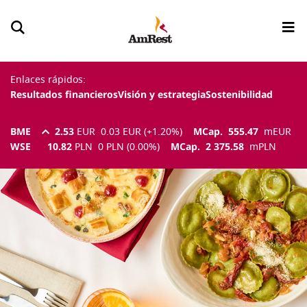
Enlaces rápidos:
Resultados financieros
Visión y estrategia
Sostenibilidad
BME
2.53
EUR
0.03
EUR
(
+1.20
%)
MCap.
555.47
m
EUR
WSE
10.82
PLN
0
PLN
(
0.00
%)
MCap.
2 375.58
m
PLN