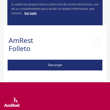
Si usted nos proporciona su dirección de correo electrónico, nos
da su consentimiento para recibir un boletín informativo, que
incluirá...
Ver todo
AmRest
Folleto
Descargar