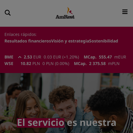
Enlaces rápidos:
Resultados financieros
Visión y estrategia
Sostenibilidad
BME
2.53
EUR
0.03
EUR
(
+1.20
%)
MCap.
555.47
m
EUR
WSE
10.82
PLN
0
PLN
(
0.00
%)
MCap.
2 375.58
m
PLN
El servicio
es nuestra