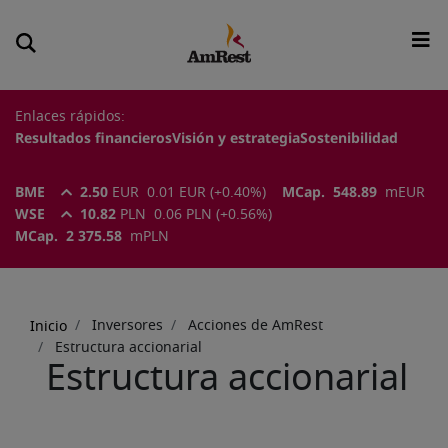
Enlaces rápidos:
Resultados financieros
Visión y estrategia
Sostenibilidad
BME
2.50
EUR
0.01
EUR
(
+0.40
%)
MCap.
548.89
m
EUR
WSE
10.82
PLN
0.06
PLN
(
+0.56
%)
MCap.
2 375.58
m
PLN
Sobrescribir
enlaces
Inversores
Acciones de AmRest
Inicio
de
Estructura accionarial
ayuda
Estructura accionarial
a
la