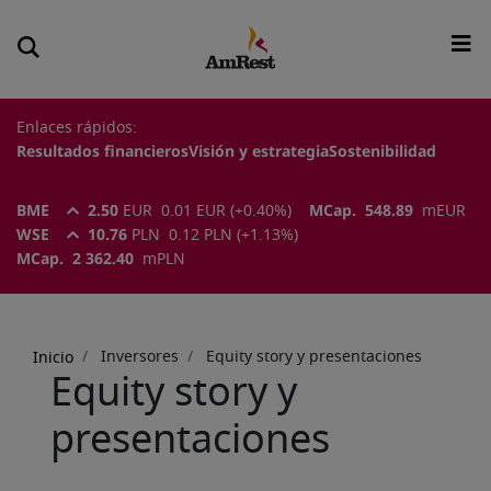
Enlaces rápidos:
Resultados financieros
Visión y estrategia
Sostenibilidad
BME
2.50
EUR
0.01
EUR
(
+0.40
%)
MCap.
548.89
m
EUR
WSE
10.76
PLN
0.12
PLN
(
+1.13
%)
MCap.
2 362.40
m
PLN
Sobrescribir
enlaces
Inversores
Equity story y presentaciones
Inicio
de
Equity story y
ayuda
presentaciones
a
la