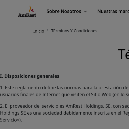
Main
Sobre Nosotros
Nuestras mar
navigation
Sobrescribir
Términos Y Condiciones
Inicio
enlaces
de
T
ayuda
a
I. Disposiciones generales
la
1. Este reglamento define las normas para la prestación de 
navegación
usuarios finales de Internet que visiten el Sitio Web (en lo 
2. El proveedor del servicio es AmRest Holdings, SE, con s
Holdings SE es una sociedad debidamente inscrita en el Re
Servicio»).