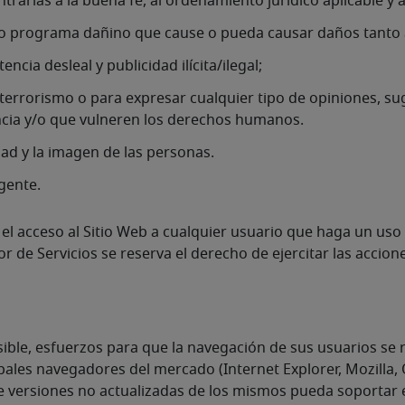
contrarias a la buena fe, al ordenamiento jurídico aplicable y 
 otro programa dañino que cause o pueda causar daños tanto 
ncia desleal y publicidad ilícita/ilegal;
terrorismo o para expresar cualquier tipo de opiniones, sug
ncia y/o que vulneren los derechos humanos.
idad y la imagen de las personas.
igente.
 el acceso al Sitio Web a cualquier usuario que haga un uso
or de Servicios se reserva el derecho de ejercitar las acci
osible, esfuerzos para que la navegación de sus usuarios se r
pales navegadores del mercado (Internet Explorer, Mozilla,
de versiones no actualizadas de los mismos pueda soportar 