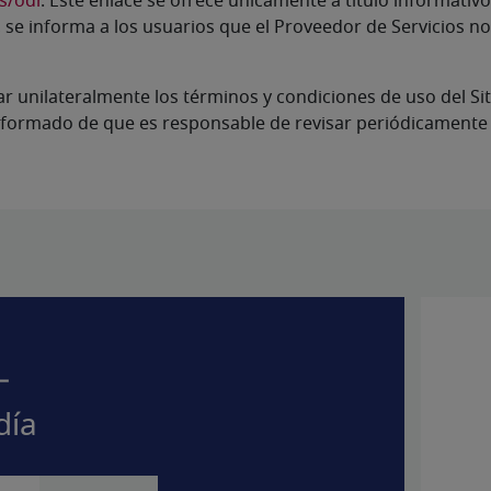
s/odr
. Este enlace se ofrece únicamente a título informativ
se informa a los usuarios que el Proveedor de Servicios no e
car unilateralmente los términos y condiciones de uso del Si
nformado de que es responsable de revisar periódicamente 
–
día