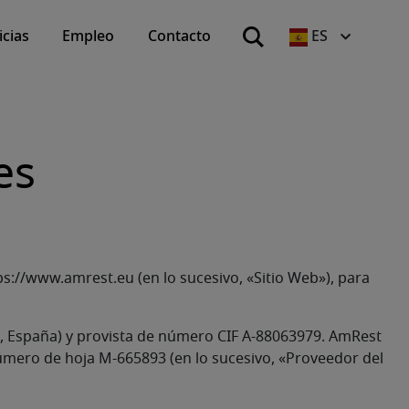
icias
Empleo
Contacto
ES
es
ps://www.amrest.eu (en lo sucesivo, «Sitio Web»), para
rid, España) y provista de número CIF A-88063979. AmRest
número de hoja M-665893 (en lo sucesivo, «Proveedor del