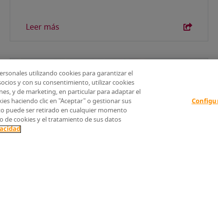
Leer más
AmRest
rsonales utilizando cookies para garantizar el
ocios y con su consentimiento, utilizar cookies
ones, y de marketing, en particular para adaptar el
kies haciendo clic en "Aceptar" o gestionar sus
Configu
nto puede ser retirado en cualquier momento
o de cookies y el tratamiento de sus datos
vacidad
09-11-2022
AmRest continúa con su crecimiento
positivo, alcanzando ingresos de 658
millones de euros en el Q3 de 2022