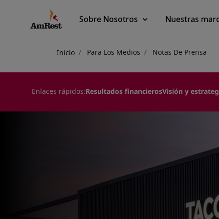
Main
Sobre Nosotros
Nuestras mar
navigation
Sobrescribir
Para Los Medios
Notas De Prensa
Inicio
enlaces
de
Enlaces rápidos:
Resultados financieros
Visión y estrateg
ayuda
a
la
navegación