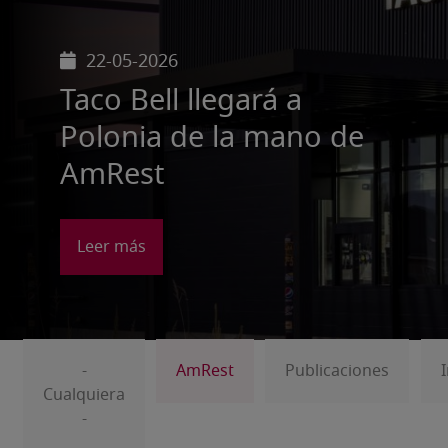
07-05-2026
AmRest alcanza unas ventas
millones de euros en el prim
de 2026
Leer más
-
AmRest
Publicaciones
Cualquiera
-