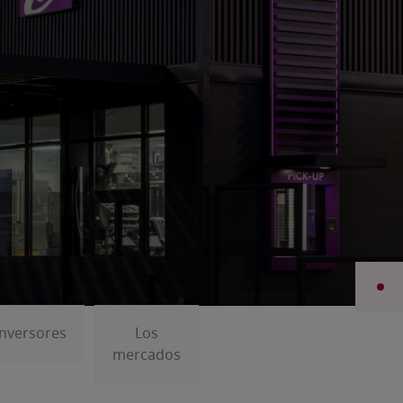
 de 588,7
er trimestre
Inversores
Los
mercados