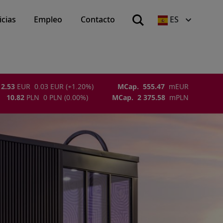
icias
Empleo
Contacto
ES
2.53
EUR
0.03
EUR
(
+1.20
%)
MCap.
555.47
m
EUR
10.82
PLN
0
PLN
(
0.00
%)
MCap.
2 375.58
m
PLN