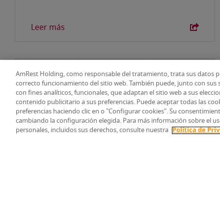
Leer más
AmRest
AmRest Holding, como responsable del tratamiento, trata sus datos pe
correcto funcionamiento del sitio web. También puede, junto con sus s
con fines analíticos, funcionales, que adaptan el sitio web a sus elecci
contenido publicitario a sus preferencias. Puede aceptar todas las coo
preferencias haciendo clic en o "Configurar cookies". Su consentimie
cambiando la configuración elegida. Para más información sobre el us
personales, incluidos sus derechos, consulte nuestra
Política de Pri
07-12-2022
AmRest anuncia la firma de un acuerdo
para vender su negocio de KFC en Rusia