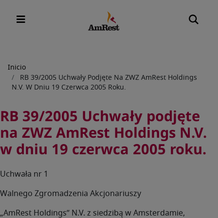
Sobrescribir
Inicio
RB 39/2005 Uchwały Podjęte Na ZWZ AmRest Holdings
enlaces
N.V. W Dniu 19 Czerwca 2005 Roku.
de
ayuda
RB 39/2005 Uchwały podjęte
a
na ZWZ AmRest Holdings N.V.
la
w dniu 19 czerwca 2005 roku.
navegación
Uchwała nr 1
Walnego Zgromadzenia Akcjonariuszy
„AmRest Holdings” N.V. z siedzibą w Amsterdamie,