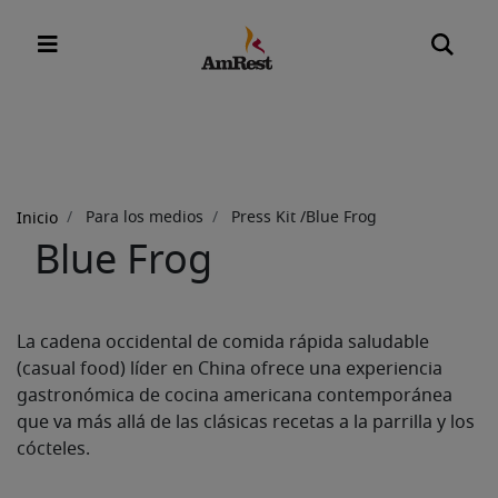
Sobrescribir
enlaces
Para los medios
Press Kit /Blue Frog
Inicio
de
Blue Frog
ayuda
a
la
La cadena occidental de comida rápida saludable
navegación
(casual food) líder en China ofrece una experiencia
gastronómica de cocina americana contemporánea
que va más allá de las clásicas recetas a la parrilla y los
cócteles.