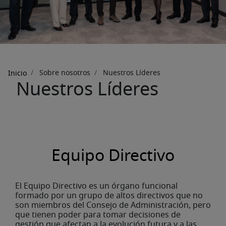
Sobrescribir
Sobre nosotros
Nuestros Líderes
Inicio
Nuestros Líderes
enlaces
de
ayuda
a
la
Equipo Directivo
navegación
El Equipo Directivo es un órgano funcional
formado por un grupo de altos directivos que no
son miembros del Consejo de Administración, pero
que tienen poder para tomar decisiones de
gestión que afectan a la evolución futura y a las