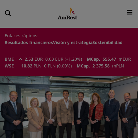
Enlaces rápidos:
Resultados financieros
Visión y estrategia
Sostenibilidad
BME
2.53
EUR
0.03
EUR
(
+1.20
%)
MCap.
555.47
m
EUR
WSE
10.82
PLN
0
PLN
(
0.00
%)
MCap.
2 375.58
m
PLN